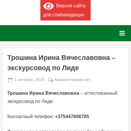
Версия сайта
для слабовидящих
Трошина Ирина Вячеславовна –
экскурсовод по Лиде
Posted
к
1 октября, 2025
Комментариев
нет
By
on
admin
записи
Трошина Ирина Вячеславовна
– аттестованный
Трошина
Ирина
экскурсовод по Лиде.
Вячеславовна
–
Контактный телефон:
+375447606785
экскурсовод
по