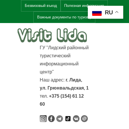
Skip
Безвизовый въезд
Полезная информация
RU
to
Важные документы по туризму
content
V
i
ГУ "Лидский районный
s
туристический
i
информационный
t
центр"
L
Наш адрес:
г. Лида,
i
ул. Грюнвальдская, 1
d
тел.
+375 (154) 61 12
a
60