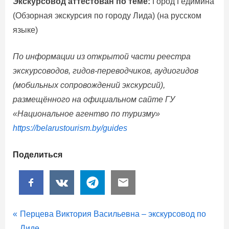
Экскурсовод аттестован по теме:
Город Гедимина
Лиде
(Обзорная экскурсия по городу Лида) (на русском
языке)
По информации из открытой части реестра
экскурсоводов, гидов-переводчиков, аудиогидов
(мобильных сопровождений экскурсий),
размещённого на официальном сайте ГУ
«Национальное агентво по туризму»
https://belarustourism.by/guides
Поделиться
Гиды.
Навигация
P
Перцева Виктория Васильевна – экскурсовод по
Экскурсоводы
r
Лиде