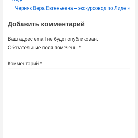
по
e
N
Черняк Вера Евгеньевна – экскурсовод по Лиде
записям
v
e
Добавить комментарий
i
x
o
t
Ваш адрес email не будет опубликован.
u
P
Обязательные поля помечены
*
s
o
P
s
Комментарий
*
o
t
s
:
t
: