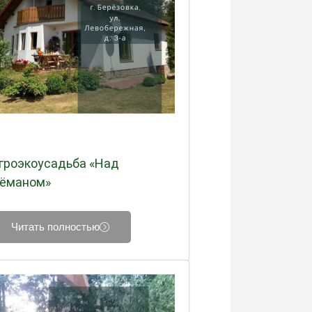
гроэкоусадьба «Над
ёманом»
Читать полностью