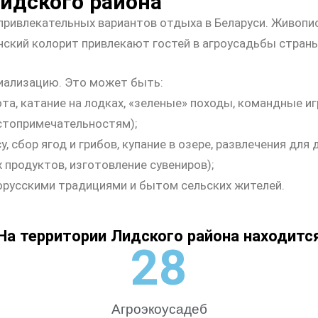
идского района
d
привлекательных вариантов отдыха в Беларуси. Живопи
a
нский колорит привлекают гостей в агроусадьбы страны
иализацию.
Это может быть:
та, катание на лодках, «зеленые» походы, командные и
остопримечательностям);
, сбор ягод и грибов, купание в озере, развлечения для 
 продуктов, изготовление сувениров);
орусскими традициями и бытом сельских жителей.
На территории Лидского района находитс
28
Агроэкоусадеб