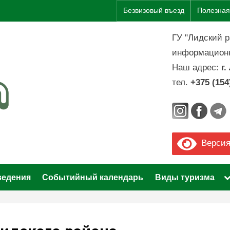
Безвизовый въезд
Полезна
ГУ "Лидский 
информационн
Наш адрес:
г
тел.
+375 (154
V
i
s
Версия
i
ведения
Событийный календарь
Виды туризма
t
L
i