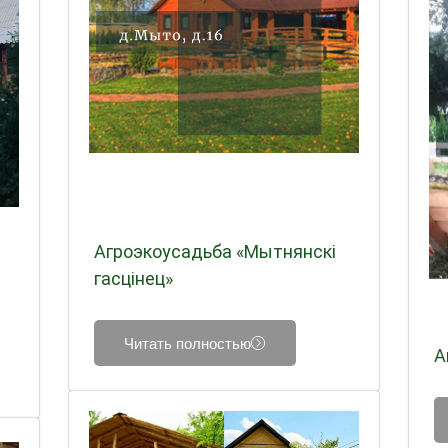
Агроэкоусадьба «Мытнянскі
гасцінец»
Читать полностью
А