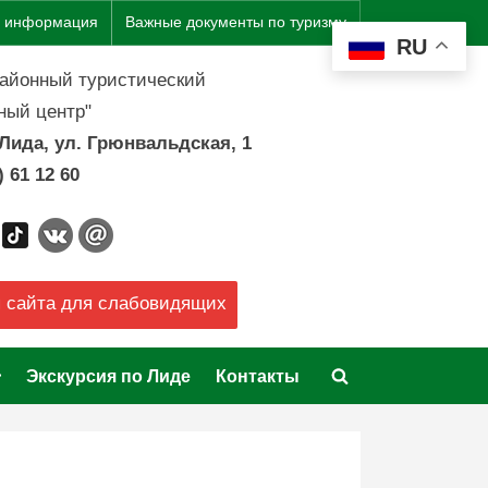
я информация
Важные документы по туризму
RU
районный туристический
ый центр"
. Лида, ул. Грюнвальдская, 1
) 61 12 60
 сайта для слабовидящих
Экскурсия по Лиде
Контакты