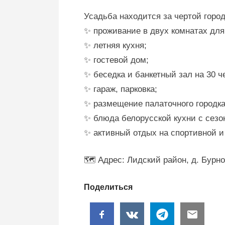
By
on
admin
зап
Усадьба находится за чертой город
Агр
«Бу
✨ проживание в двух комнатах для 
✨ летняя кухня;
✨ гостевой дом;
✨ беседка и банкетный зал на 30 ч
✨ гараж, парковка;
✨ размещение палаточного городка
✨ блюда белорусской кухни с сезо
✨ активный отдых на спортивной и
🗺️ Адрес: Лидский район, д. Бурно
Поделиться