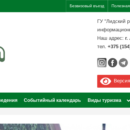
Безвизовый въезд
Полезна
ГУ "Лидский 
информационн
Наш адрес:
г
тел.
+375 (154
V
i
s
Версия
i
T
ведения
Событийный календарь
Виды туризма
t
s
m
L
i