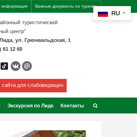
я информация
Важные документы по туризму
RU
районный туристический
ый центр"
. Лида, ул. Грюнвальдская, 1
) 61 12 60
 сайта для слабовидящих
oggle
Экскурсия по Лиде
Контакты
Toggle
ub-
enu
search
form