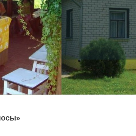
носы»