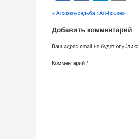
Агроэкоусадьбы
P
Навигация
Агроэкоусадьба «Art-house»
r
по
Добавить комментарий
e
v
записям
Ваш адрес email не будет опублико
i
o
Комментарий
*
u
s
P
o
s
t
: