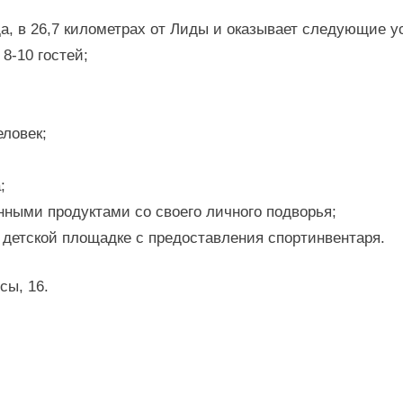
иси
а, в 26,7 километрах от Лиды и оказывает следующие у
оэкоусадьба
рносы»
8-10 гостей;
еловек;
;
нными продуктами со своего личного подворья;
 детской площадке с предоставления спортинвентаря.
сы, 16.