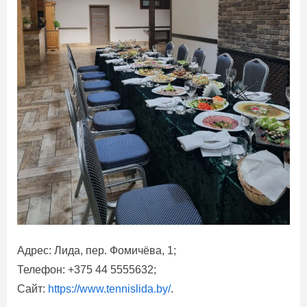
Адрес: Лида, пер. Фомичёва, 1;
Телефон: +375 44 5555632;
Сайт:
https://www.tennislida.by/
.