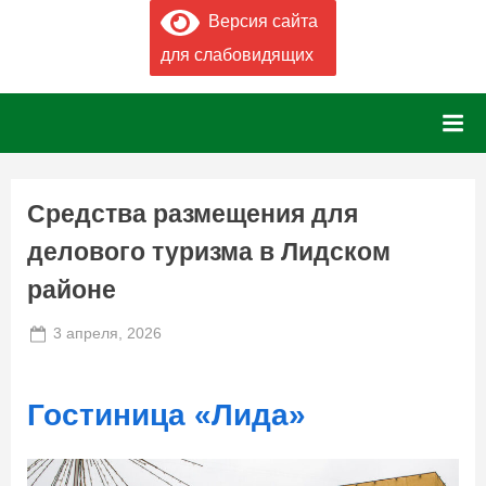
Версия сайта
для слабовидящих
Средства размещения для
делового туризма в Лидском
районе
Posted
3 апреля, 2026
By
on
admin
Гостиница «Лида»