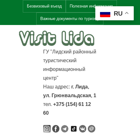
Skip
Безвизовый въезд
Полезная информация
RU
to
Важные документы по туризму
content
V
i
ГУ "Лидский районный
s
туристический
i
информационный
t
центр"
L
Наш адрес:
г. Лида,
i
ул. Грюнвальдская, 1
d
тел.
+375 (154) 61 12
a
60