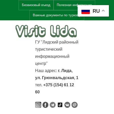
Skip
Безвизовый въезд
Полезная информация
RU
to
Важные документы по туризму
content
V
i
ГУ "Лидский районный
s
туристический
i
информационный
t
центр"
L
Наш адрес:
г. Лида,
i
ул. Грюнвальдская, 1
d
тел.
+375 (154) 61 12
a
60