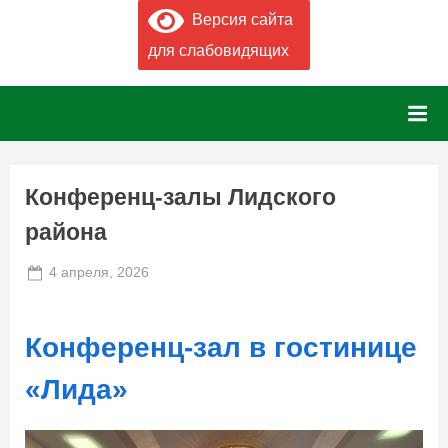
Версия сайта
для слабовидящих
Конференц-залы Лидского
района
Posted
4 апреля, 2026
By
on
admin
Конференц-зал в гостинице
«Лида»