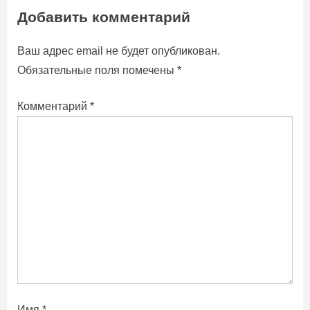
e
e
Добавить комментарий
записям
v
x
i
t
Ваш адрес email не будет опубликован.
o
P
Обязательные поля помечены
*
u
o
s
s
Комментарий
*
P
t
o
:
s
t
:
Имя
*