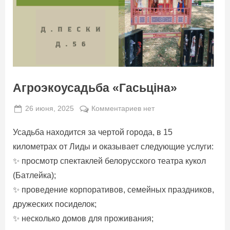
Агроэкоусадьба «Гасьціна»
Posted
к
26 июня, 2025
Комментариев
нет
By
on
admin
записи
Усадьба находится за чертой города, в 15
Агроэкоусадьба
«Гасьціна»
километрах от Лиды и оказывает следующие услуги:
✨ просмотр спектаклей белорусского театра кукол
(Батлейка);
✨ проведение корпоративов, семейных праздников,
дружеских посиделок;
✨ несколько домов для проживания;