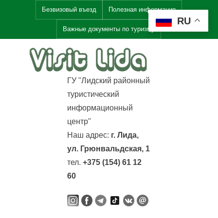
Skip
Безвизовый въезд
Полезная информация
RU
to
Важные документы по туризму
content
V
i
ГУ "Лидский районный
s
туристический
i
информационный
t
центр"
L
Наш адрес:
г. Лида,
i
ул. Грюнвальдская, 1
d
тел.
+375 (154) 61 12
a
60