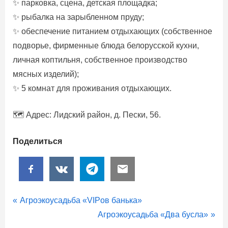
✨ парковка, сцена, детская площадка;
✨ рыбалка на зарыбленном пруду;
✨ обеспечение питанием отдыхающих (собственное
подворье, фирменные блюда белорусской кухни,
личная коптильня, собственное производство
мясных изделий);
✨ 5 комнат для проживания отдыхающих.
🗺️ Адрес: Лидский район, д. Пески, 56.
Поделиться
Агроэкоусадьбы
Навигация
P
Агроэкоусадьба «VIPов банька»
r
N
Агроэкоусадьба «Два бусла»
по